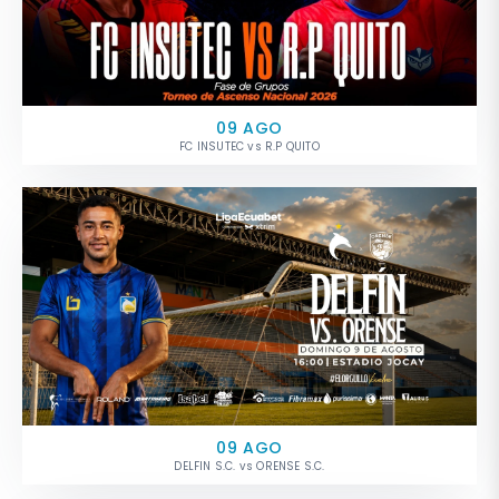
09 AGO
FC INSUTEC vs R.P QUITO
09 AGO
DELFIN S.C. vs ORENSE S.C.